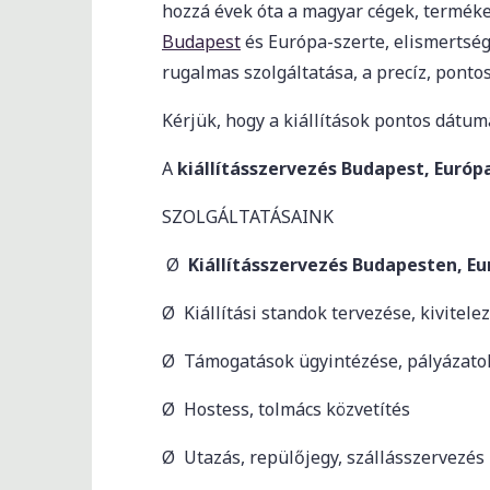
hozzá évek óta a magyar cégek, terméke
Budapest
és Európa-szerte, elismertség
rugalmas szolgáltatása, a precíz, pont
Kérjük, hogy a kiállítások pontos dátu
A
kiállításszervezés Budapest, Európ
SZOLGÁLTATÁSAINK
Ø
Kiállításszervezés Budapesten, Eu
Ø Kiállítási standok tervezése, kivitele
Ø Támogatások ügyintézése, pályázatok
Ø Hostess, tolmács közvetítés
Ø Utazás, repülőjegy, szállásszervezés