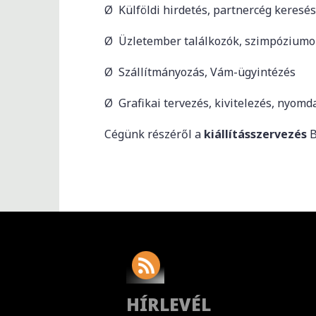
Ø Külföldi hirdetés, partnercég keresé
Ø Üzletember találkozók, szimpóziumo
Ø Szállítmányozás, Vám-ügyintézés
Ø Grafikai tervezés, kivitelezés, nyomd
Cégünk részéről a
kiállításszervezés
B
HÍRLEVÉL