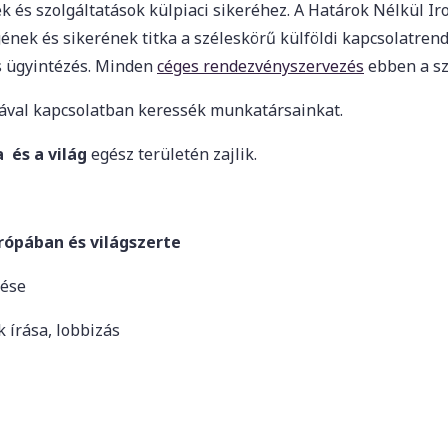
k és szolgáltatások külpiaci sikeréhez. A Határok Nélkül I
ének és sikerének titka a széleskörű külföldi kapcsolatren
os ügyintézés. Minden
céges rendezvényszervezés
ebben a sz
mával kapcsolatban keressék munkatársainkat.
a és a világ
egész területén zajlik.
rópában és világszerte
zése
 írása, lobbizás