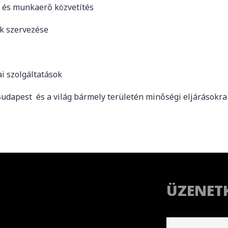
s és munkaerő közvetítés
k szervezése
ai szolgáltatások
udapest és a világ bármely területén minőségi eljárásokra 
ÜZENET