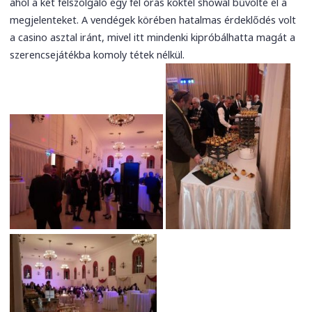
ahol a két felszolgáló egy fél órás koktél showal bűvölte el a
megjelenteket. A vendégek körében hatalmas érdeklődés volt
a casino asztal iránt, mivel itt mindenki kipróbálhatta magát a
szerencsejátékba komoly tétek nélkül.