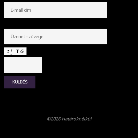
©2026 Határoknélkül