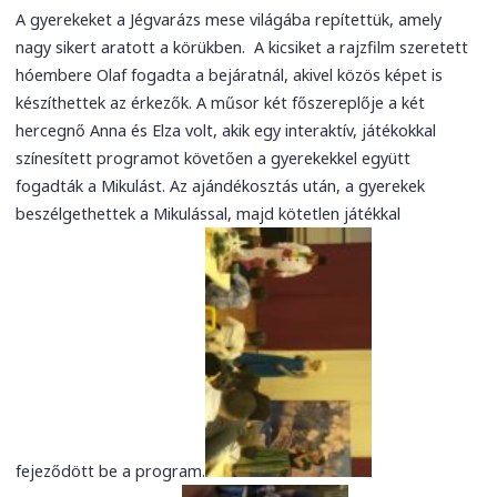
A gyerekeket a Jégvarázs mese világába repítettük, amely
nagy sikert aratott a körükben. A kicsiket a rajzfilm szeretett
hóembere Olaf fogadta a bejáratnál, akivel közös képet is
készíthettek az érkezők. A műsor két főszereplője a két
hercegnő Anna és Elza volt, akik egy interaktív, játékokkal
színesített programot követően a gyerekekkel együtt
fogadták a Mikulást. Az ajándékosztás után, a gyerekek
beszélgethettek a Mikulással, majd kötetlen játékkal
fejeződött be a program.