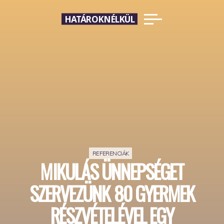
Skip
HATÁROKNÉLKÜL
to
content
REFERENCIÁK
MIKULÁS ÜNNEPSÉGET
SZERVEZÜNK 80 GYERMEK
RÉSZVÉTELÉVEL EGY