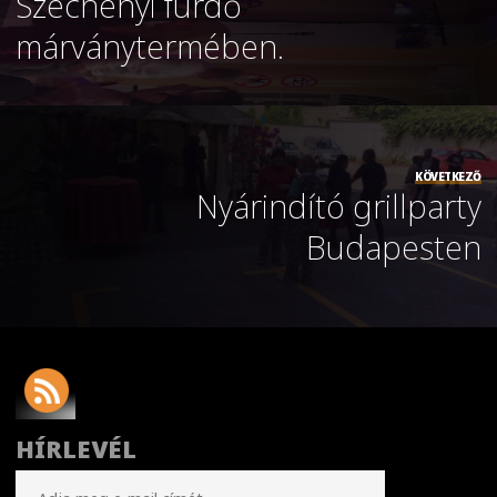
Széchenyi fürdő
márványtermében.
KÖVETKEZŐ
Nyárindító grillparty
Budapesten
HÍRLEVÉL