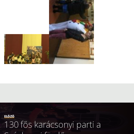
ELŐZŐ
130 fős karácsonyi parti a