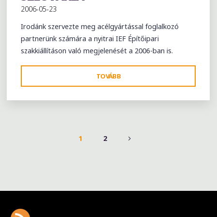
2006-05-23
Irodánk szervezte meg acélgyártással foglalkozó
partnerünk számára a nyitrai IEF Építőipari
szakkiállításon való megjelenését a 2006-ban is.
"IEF
TOVÁBB
NEMZETKÖZI
ÉPÍTŐIPARI
SZAKKIÁLLÍTÁS
NYITRA,
SZLOVÁKIA"
1
2
BEJEGYZÉSEK
LAPOZÁSA