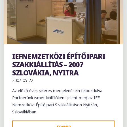
IEFNEMZETKÖZI ÉPÍTŐIPARI
Kiállítás
SZAKKIÁLLÍTÁS – 2007
SZLOVÁKIA, NYITRA
2007-05-22
Az előző évek sikeres megjelenésein felbuzdulva
Partnerünk ismét kiállítóként jelent meg az IEF
Nemzetközi Építőipari Szakkiállításon Nyitrán,
Szlovákiában.
"IEFNEMZETKÖZI
TOVÁBB