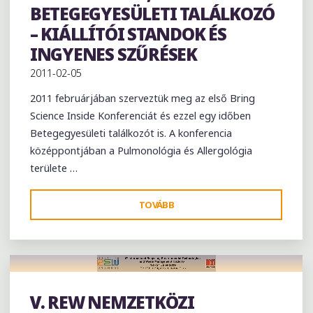
BETEGEGYESÜLETI TALÁLKOZÓ
– KIÁLLÍTÓI STANDOK ÉS
INGYENES SZŰRÉSEK
2011-02-05
2011 februárjában szerveztük meg az első Bring
Science Inside Konferenciát és ezzel egy időben
Betegegyesületi találkozót is. A konferencia
középpontjában a Pulmonológia és Allergológia
területe …
"I.
TOVÁBB
BSI
PULMONOLÓGIAI
KONFERENCIA,
BETEGEGYESÜLETI
TALÁLKOZÓ
V. REW NEMZETKÖZI
Kiállítás
–