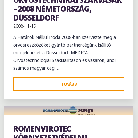
– 2008 NÉMETORSZÁG,
DÜSSELDORF
2008-11-19
A Határok Nélkül Iroda 2008-ban szervezte meg a
orvosi eszközöket gyártó partnercégünk kiállító
megjelenését a Düsseldorfi MEDICA
Orvostechnológiai Szakkiállításon és vásáron, ahol
számos magyar cég …
"MEDICA
TOVÁBB
NEMZETKÖZI
ORVOSTECHNIKAI
SZAKVÁSÁR
–
2008
ROMENVIROTEC
NÉMETORSZÁG,
Kiállítás
KÖRNYEZETVÉDELMI
DÜSSELDORF"