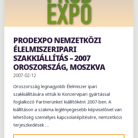
KOLOZSVÁR"
PRODEXPO NEMZETKÖZI
Kiállítás
ÉLELMISZERIPARI
SZAKKIÁLLÍTÁS – 2007
OROSZORSZÁG, MOSZKVA
2007-02-12
Oroszország legnagyobb Élelmiszer ipari
szakkiállítására vittük ki Konzervipari gyártással
foglalkozó Partnerünket kiállítóként 2007-ben. A
kiállításon a szakma leglényegesebb képviselőivel van
lehetőség személyes kapcsolatépítésére, nemzetközi
terjeszkedések …