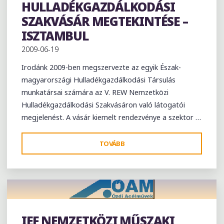
HULLADÉKGAZDÁLKODÁSI
KIÁLLÍTÓI
SZAKVÁSÁR MEGTEKINTÉSE –
STANDOK
ISZTAMBUL
ÉS
INGYENES
2009-06-19
SZŰRÉSEK"
Irodánk 2009-ben megszervezte az egyik Észak-
magyarországi Hulladékgazdálkodási Társulás
munkatársai számára az V. REW Nemzetközi
Hulladékgazdálkodási Szakvásáron való látogatói
megjelenést. A vásár kiemelt rendezvénye a szektor …
"V.
TOVÁBB
REW
NEMZETKÖZI
HULLADÉKGAZDÁLKODÁSI
SZAKVÁSÁR
MEGTEKINTÉSE
IEF NEMZETKÖZI MŰSZAKI
–