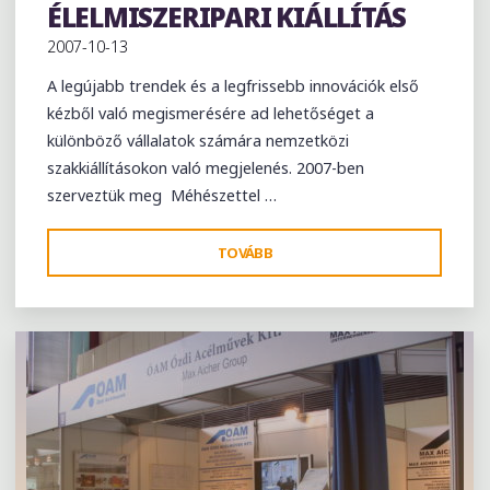
ÉLELMISZERIPARI KIÁLLÍTÁS
2007-10-13
A legújabb trendek és a legfrissebb innovációk első
kézből való megismerésére ad lehetőséget a
különböző vállalatok számára nemzetközi
szakkiállításokon való megjelenés. 2007-ben
szerveztük meg Méhészettel …
"ANUGA,
TOVÁBB
29.
NEMZETKÖZI
ÉLELMISZERIPARI
KIÁLLÍTÁS"