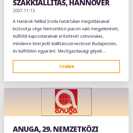
SZAKKIÁLLÍTÁS, HANNOVER
KIÁLLÍTÁSA
2007-11-13
2008,VERONA"
A Határok Nélkül Iroda határtalan megoldásaival
biztosítja cége Nemzetközi piacon való megjelenését,
Külföldi kapcsolatainak erősítését színvonalas,
mindenre kiterjedő kiállításszervezéssel Budapesten,
és külföldön egyaránt. Mezőgazdasági gépek …
"AGRITECHNICA
TOVÁBB
NEMZETKÖZI
MEZŐGAZDASÁGIGÉP
SZAKKIÁLLÍTÁS,
HANNOVER"
ANUGA, 29. NEMZETKÖZI
Kiállítás