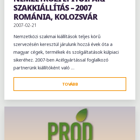
SZAKKIÁLLÍTÁS – 2007
ROMÁNIA, KOLOZSVÁR
2007-02-21
Nemzetközi szakmai kiállítások teljes körű
szervezésén keresztül járulunk hozzá évek óta a
magyar cégek, termékek és szolgáltatások külpiaci
sikeréhez. 2007-ben Acélgyártással foglalkozó
partnerünk kiállítóként való …
"AMBIENT
TOVÁBB
CONSTRUCT
NEMZETKÖZI
ÉPÍTŐIPARI
SZAKKIÁLLÍTÁS
–
2007
ROMÁNIA,