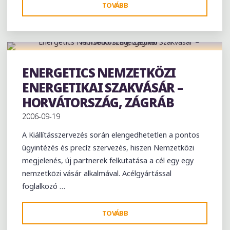
"PRODEXPO
TOVÁBB
NEMZETKÖZI
ÉLELMISZERIPARI
SZAKKIÁLLÍTÁS
–
2007
ENERGETICS NEMZETKÖZI
Kiállítás
OROSZORSZÁG,
ENERGETIKAI SZAKVÁSÁR –
MOSZKVA"
HORVÁTORSZÁG, ZÁGRÁB
2006-09-19
A Kiállításszervezés során elengedhetetlen a pontos
ügyintézés és precíz szervezés, hiszen Nemzetközi
megjelenés, új partnerek felkutatása a cél egy egy
nemzetközi vásár alkalmával. Acélgyártással
foglalkozó …
"ENERGETICS
TOVÁBB
NEMZETKÖZI