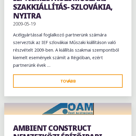
Kiállítás
ISZTAMBUL"
SZAKKIÁLLÍTÁS- SZLOVÁKIA,
NYITRA
2009-05-19
Acélgyártással foglalkozó partnerünk számára
szerveztük az IEF szlovákiai Műszaki kiállításon való
részvételt 2009-ben. A kiállítás szakmai szempontból
kiemelt események számít a Régióban, ezért
partnerünk évek …
"IEF
TOVÁBB
NEMZETKÖZI
MŰSZAKI
SZAKKIÁLLÍTÁS-
SZLOVÁKIA,
NYITRA"
AMBIENT CONSTRUCT
Kiállítás