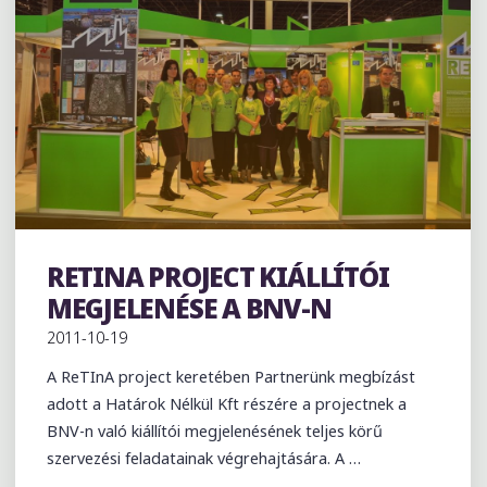
RETINA PROJECT KIÁLLÍTÓI
Kiállítás
Referenciák
MEGJELENÉSE A BNV-N
2011-10-19
A ReTInA project keretében Partnerünk megbízást
adott a Határok Nélkül Kft részére a projectnek a
BNV-n való kiállítói megjelenésének teljes körű
szervezési feladatainak végrehajtására. A …