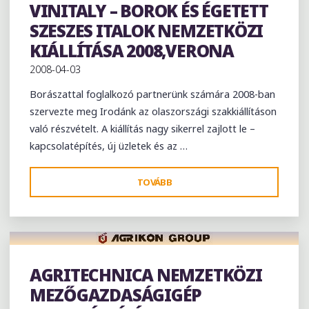
VINITALY – BOROK ÉS ÉGETETT
Kiállítás
SZESZES ITALOK NEMZETKÖZI
KIÁLLÍTÁSA 2008,VERONA
2008-04-03
Borászattal foglalkozó partnerünk számára 2008-ban
szervezte meg Irodánk az olaszországi szakkiállításon
való részvételt. A kiállítás nagy sikerrel zajlott le –
kapcsolatépítés, új üzletek és az …
"VINITALY
TOVÁBB
–
BOROK
ÉS
ÉGETETT
SZESZES
AGRITECHNICA NEMZETKÖZI
Kiállítás
ITALOK
MEZŐGAZDASÁGIGÉP
NEMZETKÖZI