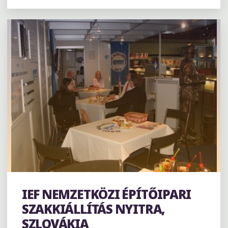
ENERGETIKAI
SZAKVÁSÁR
–
HORVÁTORSZÁG,
ZÁGRÁB"
IEF NEMZETKÖZI ÉPÍTŐIPARI
Kiállítás
SZAKKIÁLLÍTÁS NYITRA,
SZLOVÁKIA