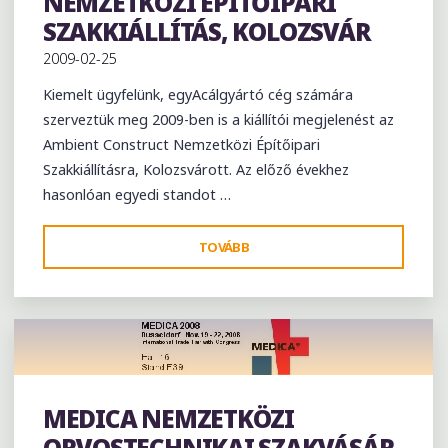
NEMZETKÖZI ÉPÍTŐIPARI
SZAKKIÁLLÍTÁS, KOLOZSVÁR
2009-02-25
Kiemelt ügyfelünk, egyAcálgyártó cég számára
szerveztük meg 2009-ben is a kiállítói megjelenést az
Ambient Construct Nemzetközi Építőipari
Szakkiállításra, Kolozsvárott. Az előző évekhez
hasonlóan egyedi standot …
"AMBIENT
TOVÁBB
CONSTRUCT
NEMZETKÖZI
ÉPÍTŐIPARI
SZAKKIÁLLÍTÁS,
KOLOZSVÁR"
MEDICA NEMZETKÖZI
Kiállítás
ORVOSTECHNIKAI SZAKVÁSÁR