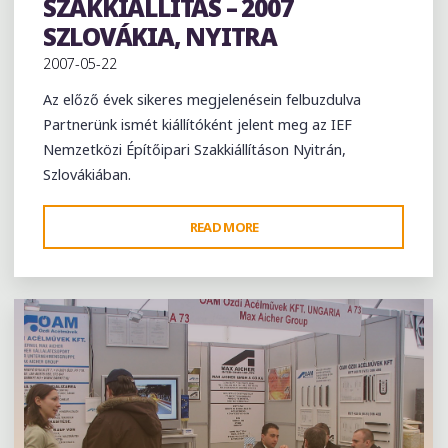
SZAKKIÁLLÍTÁS – 2007
SZLOVÁKIA, NYITRA
2007-05-22
Az előző évek sikeres megjelenésein felbuzdulva
Partnerünk ismét kiállítóként jelent meg az IEF
Nemzetközi Építőipari Szakkiállításon Nyitrán,
Szlovákiában.
"IEFNEMZETKÖZI
READ MORE
ÉPÍTŐIPARI
SZAKKIÁLLÍTÁS
–
2007
SZLOVÁKIA,
NYITRA"