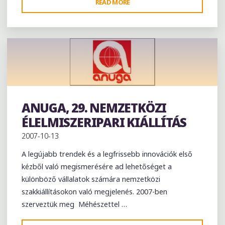
"AGRITECHNICA
READ MORE
NEMZETKÖZI
MEZŐGAZDASÁGIGÉP
SZAKKIÁLLÍTÁS,
HANNOVER"
ANUGA, 29. NEMZETKÖZI
Exhibition
ÉLELMISZERIPARI KIÁLLÍTÁS
2007-10-13
A legújabb trendek és a legfrissebb innovációk első
kézből való megismerésére ad lehetőséget a
különböző vállalatok számára nemzetközi
szakkiállításokon való megjelenés. 2007-ben
szerveztük meg Méhészettel …