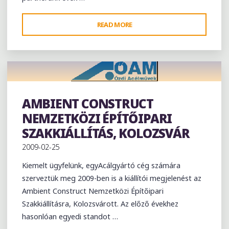
"IEF
READ MORE
NEMZETKÖZI
MŰSZAKI
SZAKKIÁLLÍTÁS-
SZLOVÁKIA,
NYITRA"
AMBIENT CONSTRUCT
Exhibition
NEMZETKÖZI ÉPÍTŐIPARI
SZAKKIÁLLÍTÁS, KOLOZSVÁR
2009-02-25
Kiemelt ügyfelünk, egyAcálgyártó cég számára
szerveztük meg 2009-ben is a kiállítói megjelenést az
Ambient Construct Nemzetközi Építőipari
Szakkiállításra, Kolozsvárott. Az előző évekhez
hasonlóan egyedi standot …