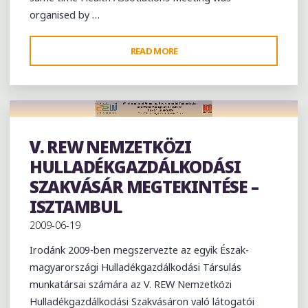
organised by …
"BRING
READ MORE
SCIENCE
INSIDE
–
1ST
CONFERENCE
V. REW NEMZETKÖZI
Exhibition
OF
HULLADÉKGAZDÁLKODÁSI
PULMONOLOGY
SZAKVÁSÁR MEGTEKINTÉSE –
AND
ISZTAMBUL
ALLERGOLOGY"
2009-06-19
Irodánk 2009-ben megszervezte az egyik Észak-
magyarországi Hulladékgazdálkodási Társulás
munkatársai számára az V. REW Nemzetközi
Hulladékgazdálkodási Szakvásáron való látogatói