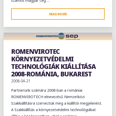
számos magyar cég …
"MEDICA
READ MORE
NEMZETKÖZI
ORVOSTECHNIKAI
SZAKVÁSÁR
–
2008
ROMENVIROTEC
NÉMETORSZÁG,
Exhibition
KÖRNYEZETVÉDELMI
DÜSSELDORF"
TECHNOLÓGIÁK KIÁLLÍTÁSA
2008-ROMÁNIA, BUKAREST
2008-04-21
Partnerünk számára 2008-ban a romániai
ROMENVIROTECH elnevezésű Nemzetközi
Szakkiállításra szerveztük meg a kiállítói megjelenést.
A Szakkiállítás a környezetvédelmi technológiákat
állítja a középpontban, ahol a szakmai …