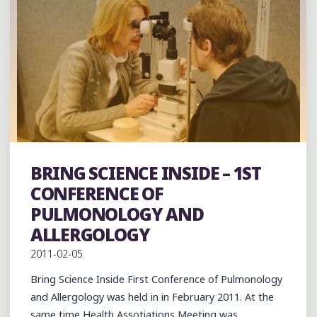
BRING SCIENCE INSIDE – 1ST
Exhibition
References
CONFERENCE OF
PULMONOLOGY AND
ALLERGOLOGY
2011-02-05
Bring Science Inside First Conference of Pulmonology
and Allergology was held in in February 2011. At the
same time Health Assotiations Meeting was