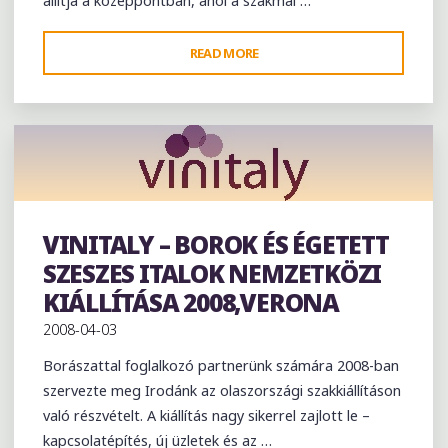
"ROMENVIROTEC
READ MORE
KÖRNYEZETVÉDELMI
TECHNOLÓGIÁK
KIÁLLÍTÁSA
2008-
ROMÁNIA,
BUKAREST"
VINITALY – BOROK ÉS ÉGETETT
Exhibition
SZESZES ITALOK NEMZETKÖZI
KIÁLLÍTÁSA 2008,VERONA
2008-04-03
Borászattal foglalkozó partnerünk számára 2008-ban
szervezte meg Irodánk az olaszországi szakkiállításon
való részvételt. A kiállítás nagy sikerrel zajlott le –
kapcsolatépítés, új üzletek és az …