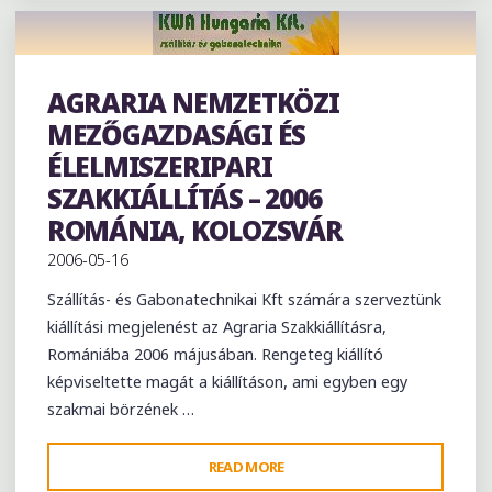
SZAKKIÁLLÍTÁS
NYITRA,
SZLOVÁKIA"
AGRARIA NEMZETKÖZI
Exhibition
MEZŐGAZDASÁGI ÉS
ÉLELMISZERIPARI
SZAKKIÁLLÍTÁS – 2006
ROMÁNIA, KOLOZSVÁR
2006-05-16
Szállítás- és Gabonatechnikai Kft számára szerveztünk
kiállítási megjelenést az Agraria Szakkiállításra,
Romániába 2006 májusában. Rengeteg kiállító
képviseltette magát a kiállításon, ami egyben egy
szakmai börzének …
"AGRARIA
READ MORE
NEMZETKÖZI