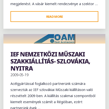
megjelenést. A vásár kiemelt rendezvénye a szektor …
"V.
READ MORE
REW
NEMZETKÖZI
HULLADÉKGAZDÁLKODÁSI
SZAKVÁSÁR
MEGTEKINTÉSE
IEF NEMZETKÖZI MŰSZAKI
–
Exhibition
ISZTAMBUL"
SZAKKIÁLLÍTÁS- SZLOVÁKIA,
NYITRA
2009-05-19
Acélgyártással foglalkozó partnerünk számára
szerveztük az IEF szlovákiai Műszaki kiállításon való
részvételt 2009-ben. A kiállítás szakmai szempontból
kiemelt események számít a Régióban, ezért
partnerünk évek …