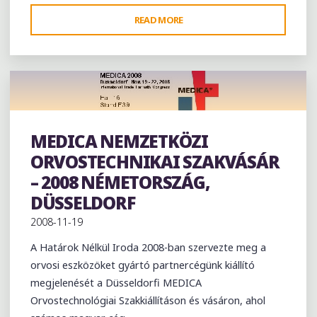
"AMBIENT
READ MORE
CONSTRUCT
NEMZETKÖZI
ÉPÍTŐIPARI
SZAKKIÁLLÍTÁS,
KOLOZSVÁR"
MEDICA NEMZETKÖZI
Exhibition
ORVOSTECHNIKAI SZAKVÁSÁR
– 2008 NÉMETORSZÁG,
DÜSSELDORF
2008-11-19
A Határok Nélkül Iroda 2008-ban szervezte meg a
orvosi eszközöket gyártó partnercégünk kiállító
megjelenését a Düsseldorfi MEDICA
Orvostechnológiai Szakkiállításon és vásáron, ahol