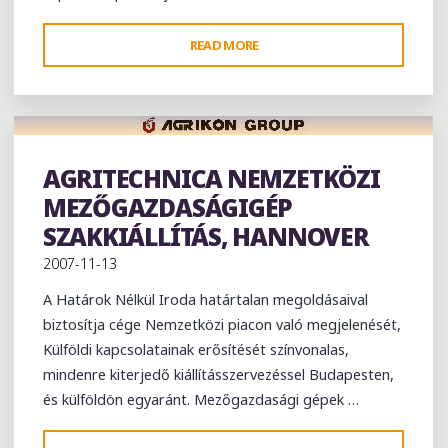
"VINITALY
READ MORE
–
BOROK
ÉS
ÉGETETT
SZESZES
AGRITECHNICA NEMZETKÖZI
Exhibition
ITALOK
MEZŐGAZDASÁGIGÉP
NEMZETKÖZI
SZAKKIÁLLÍTÁS, HANNOVER
KIÁLLÍTÁSA
2007-11-13
2008,VERONA"
A Határok Nélkül Iroda határtalan megoldásaival
biztosítja cége Nemzetközi piacon való megjelenését,
Külföldi kapcsolatainak erősítését színvonalas,
mindenre kiterjedő kiállításszervezéssel Budapesten,
és külföldön egyaránt. Mezőgazdasági gépek …