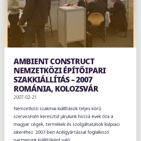
AMBIENT CONSTRUCT
Exhibition
NEMZETKÖZI ÉPÍTŐIPARI
SZAKKIÁLLÍTÁS – 2007
ROMÁNIA, KOLOZSVÁR
2007-02-21
Nemzetközi szakmai kiállítások teljes körű
szervezésén keresztül járulunk hozzá évek óta a
magyar cégek, termékek és szolgáltatások külpiaci
sikeréhez. 2007-ben Acélgyártással foglalkozó
partnerünk kiállítóként való …