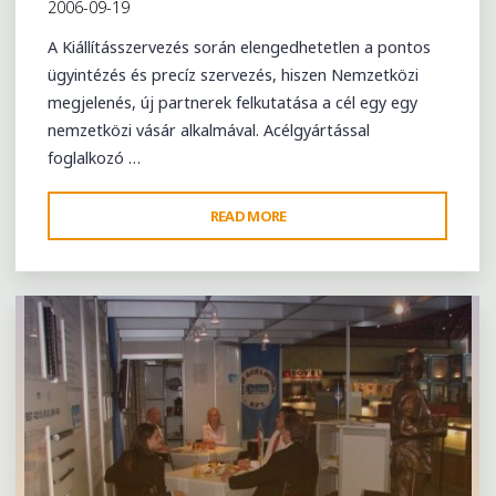
2006-09-19
A Kiállításszervezés során elengedhetetlen a pontos
ügyintézés és precíz szervezés, hiszen Nemzetközi
megjelenés, új partnerek felkutatása a cél egy egy
nemzetközi vásár alkalmával. Acélgyártással
foglalkozó …
"ENERGETICS
READ MORE
NEMZETKÖZI
ENERGETIKAI
SZAKVÁSÁR
–
HORVÁTORSZÁG,
ZÁGRÁB"