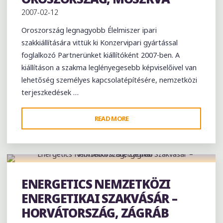
2007-02-12
Oroszország legnagyobb Élelmiszer ipari
szakkiállítására vittük ki Konzervipari gyártással
foglalkozó Partnerünket kiállítóként 2007-ben. A
kiállításon a szakma leglényegesebb képviselőivel van
lehetőség személyes kapcsolatépítésére, nemzetközi
terjeszkedések …
"PRODEXPO
READ MORE
NEMZETKÖZI
ÉLELMISZERIPARI
SZAKKIÁLLÍTÁS
–
2007
ENERGETICS NEMZETKÖZI
Exhibition
OROSZORSZÁG,
ENERGETIKAI SZAKVÁSÁR –
MOSZKVA"
HORVÁTORSZÁG, ZÁGRÁB