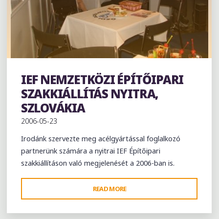
IEF NEMZETKÖZI ÉPÍTŐIPARI
Exhibition
SZAKKIÁLLÍTÁS NYITRA,
SZLOVÁKIA
2006-05-23
Irodánk szervezte meg acélgyártással foglalkozó
partnerünk számára a nyitrai IEF Építőipari
szakkiállításon való megjelenését a 2006-ban is.
"IEF
READ MORE
NEMZETKÖZI
ÉPÍTŐIPARI