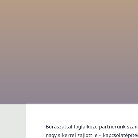
Borászattal foglalkozó partnerünk számá
nagy sikerrel zajlott le – kapcsolatépít