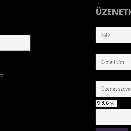
ÜZENET
57