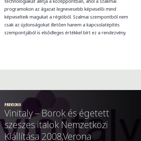
technológiákat állítja a középpontban, ahol a szakmai
programokon az ágazat legnevesebb képviselői mind
képviselteik magukat a régióból. Szalmai szempontból nem
csak az újdonságokat illetően hanem a kapcsolatépítés
szempontjából is elsődleges értékkel bírt ez a rendezvény.
PREVIOUS
Vinitaly – Borok és égetett
szeszes italok Nemzetközi
Kiállítása 2008,Verona