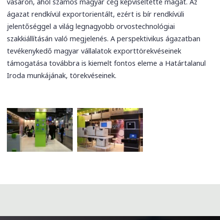
vásáron, ahol számos magyar cég képviseltette magát. Az
ágazat rendkívül exportorientált, ezért is bír rendkívüli
jelentőséggel a világ legnagyobb orvostechnológiai
szakkiállításán való megjelenés. A perspektivikus ágazatban
tevékenykedő magyar vállalatok exporttörekvéseinek
támogatása továbbra is kiemelt fontos eleme a Határtalanul
Iroda munkájának, törekvéseinek.