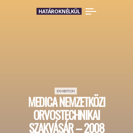
Skip
HATÁROKNÉLKÜL
to
content
EXHIBITION
MEDICA NEMZETKÖZI
ORVOSTECHNIKAI
SZAKVÁSÁR – 2008