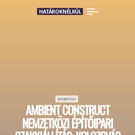
Skip
HATÁROKNÉLKÜL
to
content
EXHIBITION
AMBIENT CONSTRUCT
NEMZETKÖZI ÉPÍTŐIPARI