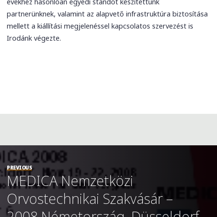
évekhez hasonlóan egyedi standot készítettünk
partnerünknek, valamint az alapvető infrastruktúra biztosítása
mellett a kiállítási megjelenéssel kapcsolatos szervezést is
Irodánk végezte.
PREVIOUS
MEDICA Nemzetközi
Orvostechnikai Szakvásár –
2008 Németország, Düsseldorf