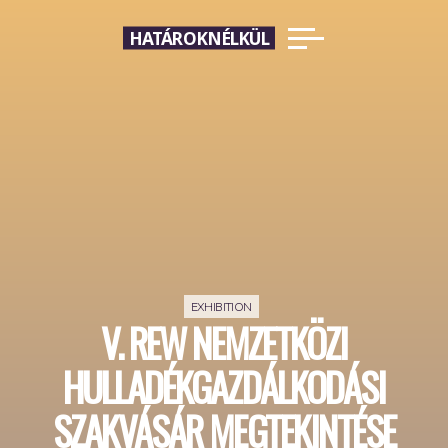
Skip
HATÁROKNÉLKÜL
to
content
EXHIBITION
V. REW NEMZETKÖZI
HULLADÉKGAZDÁLKODÁSI
SZAKVÁSÁR MEGTEKINTÉSE