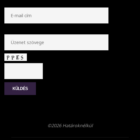
©2026 Határoknélkül