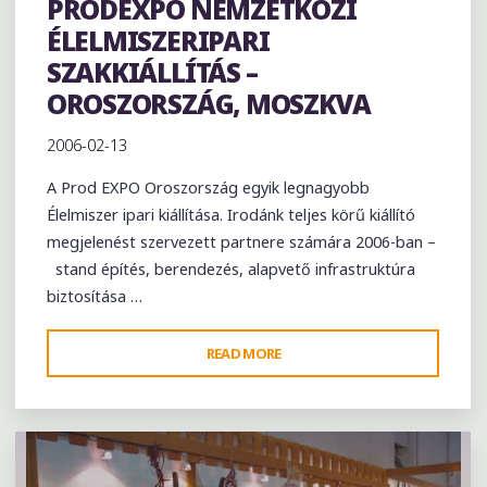
PRODEXPO NEMZETKÖZI
ÉLELMISZERIPARI
SZAKKIÁLLÍTÁS –
OROSZORSZÁG, MOSZKVA
2006-02-13
A Prod EXPO Oroszország egyik legnagyobb
Élelmiszer ipari kiállítása. Irodánk teljes körű kiállító
megjelenést szervezett partnere számára 2006-ban –
stand építés, berendezés, alapvető infrastruktúra
biztosítása …
"PRODEXPO
READ MORE
NEMZETKÖZI
ÉLELMISZERIPARI
SZAKKIÁLLÍTÁS
–
OROSZORSZÁG,