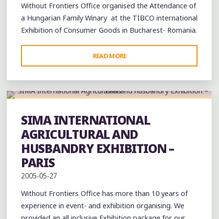
Without Frontiers Office organised the Attendance of
a Hungarian Family Winary at the TIBCO international
Exhibition of Consumer Goods in Bucharest- Romania.
"TIBCO
READ MORE
INTERNATIONAL
FAIR
OF
CONSUMER
GOODS
SIMA INTERNATIONAL
Exhibition
–
AGRICULTURAL AND
BUCHAREST"
HUSBANDRY EXHIBITION –
PARIS
2005-05-27
Without Frontiers Office has more than 10 years of
experience in event- and exhibition organising. We
provided an all inclusive Exhibition package for our