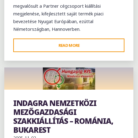
megvalósult a Partner cégcsoport kiállítási
megjelenése, kifejlesztett saját termék piaci
bevezetése Nyugat Európában, ezúttal
Németországban, Hannoverben.
"AGRITECHNICA
READ MORE
NEMZETKÖZI
MEZŐGAZDASÁGIGÉP
SZAKKIÁLLÍTÁS
–
NÉMETORSZÁG,
HANNOVER"
INDAGRA NEMZETKÖZI
Exhibition
MEZŐGAZDASÁGI
SZAKKIÁLLÍTÁS – ROMÁNIA,
BUKAREST