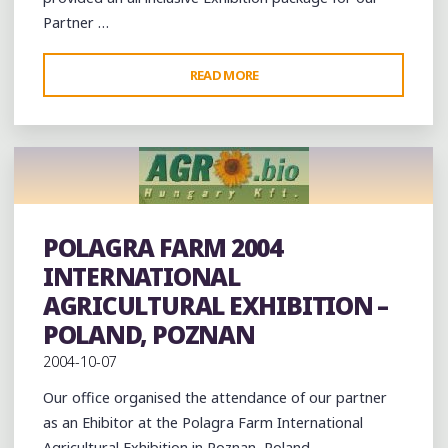
Partner …
"SIMA
READ MORE
INTERNATIONAL
AGRICULTURAL
AND
HUSBANDRY
EXHIBITION
–
POLAGRA FARM 2004
PARIS"
Exhibition
INTERNATIONAL
AGRICULTURAL EXHIBITION –
POLAND, POZNAN
2004-10-07
Our office organised the attendance of our partner
as an Ehibitor at the Polagra Farm International
Agricultural Exhibition in Poznan, Poland.