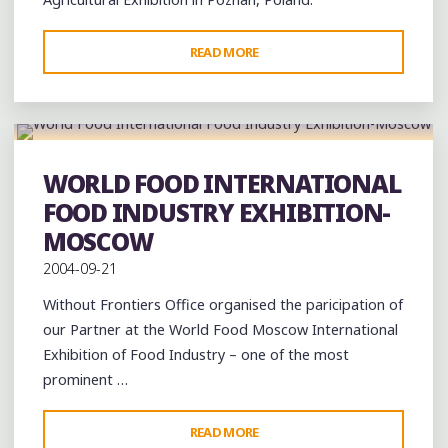
"POLAGRA
READ MORE
FARM
2004
INTERNATIONAL
AGRICULTURAL
EXHIBITION
WORLD FOOD INTERNATIONAL
Exhibition
–
FOOD INDUSTRY EXHIBITION-
POLAND,
MOSCOW
POZNAN"
2004-09-21
Without Frontiers Office organised the paricipation of
our Partner at the World Food Moscow International
Exhibition of Food Industry – one of the most
prominent …
"WORLD
READ MORE