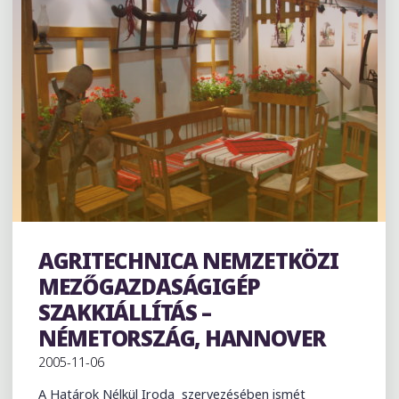
MOSZKVA"
AGRITECHNICA NEMZETKÖZI
Exhibition
MEZŐGAZDASÁGIGÉP
SZAKKIÁLLÍTÁS –
NÉMETORSZÁG, HANNOVER
2005-11-06
A Határok Nélkül Iroda szervezésében ismét