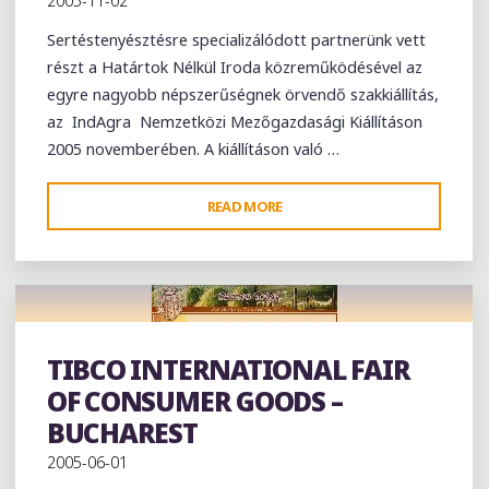
2005-11-02
Sertéstenyésztésre specializálódott partnerünk vett
részt a Határtok Nélkül Iroda közreműködésével az
egyre nagyobb népszerűségnek örvendő szakkiállítás,
az IndAgra Nemzetközi Mezőgazdasági Kiállításon
2005 novemberében. A kiállításon való …
"INDAGRA
READ MORE
NEMZETKÖZI
MEZŐGAZDASÁGI
SZAKKIÁLLÍTÁS
–
ROMÁNIA,
TIBCO INTERNATIONAL FAIR
BUKAREST"
Exhibition
OF CONSUMER GOODS –
BUCHAREST
2005-06-01