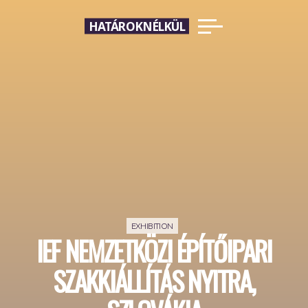
Skip
HATÁROKNÉLKÜL
to
content
EXHIBITION
IEF NEMZETKÖZI ÉPÍTŐIPARI
SZAKKIÁLLÍTÁS NYITRA,