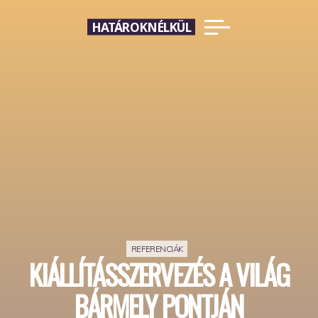
Skip
HATÁROKNÉLKÜL
to
content
REFERENCIÁK
KIÁLLÍTÁSSZERVEZÉS A VILÁG
BÁRMELY PONTJÁN